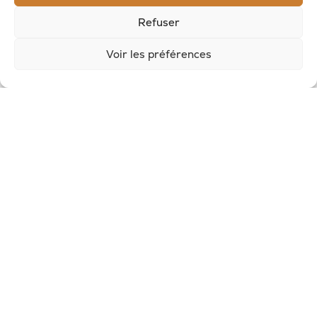
RECEVOIR LES NOUVELLES DE LA SAVONNERIE
Refuser
Inscrivez-vous à notre newsletter pour
Voir les préférences
recevoir des offres et suivre nos actus
© 2026, Potion Sauvage