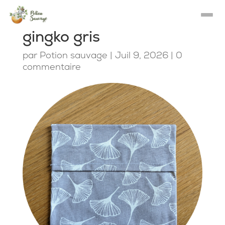
gingko gris
par
Potion sauvage
|
Juil 9, 2026
|
0
commentaire