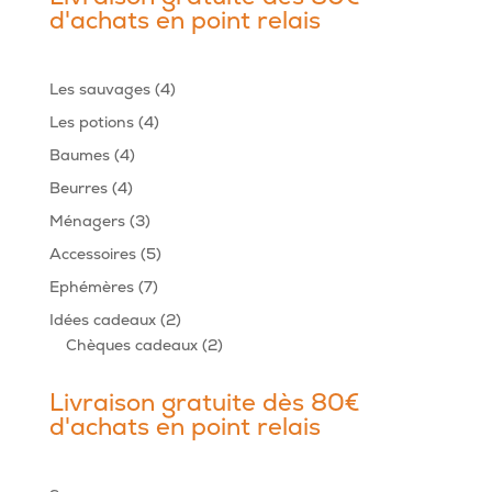
d'achats en point relais
4
Les sauvages
4
produits
4
Les potions
4
produits
4
Baumes
4
produits
4
Beurres
4
produits
3
Ménagers
3
produits
5
Accessoires
5
produits
7
Ephémères
7
produits
2
Idées cadeaux
2
produits
2
Chèques cadeaux
2
produits
Livraison gratuite dès 80€
d'achats en point relais