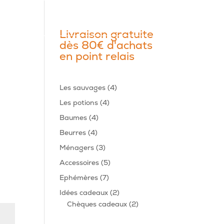
Livraison gratuite
dès 80€ d'achats
en point relais
4
Les sauvages
4
produits
4
Les potions
4
produits
4
Baumes
4
produits
4
Beurres
4
produits
3
Ménagers
3
produits
5
Accessoires
5
produits
7
Ephémères
7
produits
2
Idées cadeaux
2
produits
2
Chèques cadeaux
2
produits