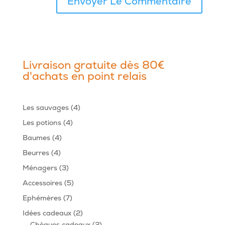
Livraison gratuite dès 80€
d'achats en point relais
4
Les sauvages
4
produits
4
Les potions
4
produits
4
Baumes
4
produits
4
Beurres
4
produits
3
Ménagers
3
produits
5
Accessoires
5
produits
7
Ephémères
7
produits
2
Idées cadeaux
2
produits
2
Chèques cadeaux
2