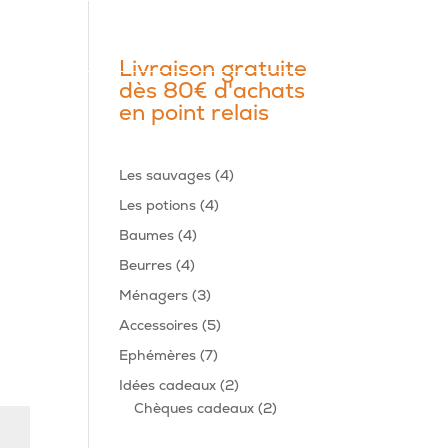
Livraison gratuite
dès 80€ d'achats
en point relais
4
Les sauvages
4
produits
4
Les potions
4
produits
4
Baumes
4
produits
4
Beurres
4
produits
3
Ménagers
3
produits
5
Accessoires
5
produits
7
Ephémères
7
produits
2
Idées cadeaux
2
produits
2
Chèques cadeaux
2
produits