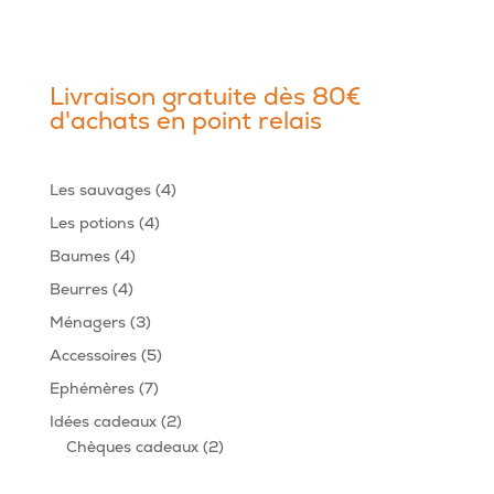
Livraison gratuite dès 80€
d'achats en point relais
4
Les sauvages
4
produits
4
Les potions
4
produits
4
Baumes
4
produits
4
Beurres
4
produits
3
Ménagers
3
produits
5
Accessoires
5
produits
7
Ephémères
7
produits
2
Idées cadeaux
2
produits
2
Chèques cadeaux
2
produits