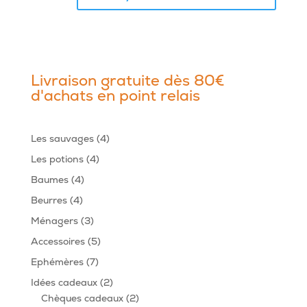
Livraison gratuite dès 80€
d'achats en point relais
4
Les sauvages
4
produits
4
Les potions
4
produits
4
Baumes
4
produits
4
Beurres
4
produits
3
Ménagers
3
produits
5
Accessoires
5
produits
7
Ephémères
7
produits
2
Idées cadeaux
2
produits
2
Chèques cadeaux
2