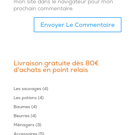
mon site dans le navigateur pour mon
prochain commentaire.
Livraison gratuite dès 80€
d'achats en point relais
4
Les sauvages
4
produits
4
Les potions
4
produits
4
Baumes
4
produits
4
Beurres
4
produits
3
Ménagers
3
produits
5
Accessoires
5