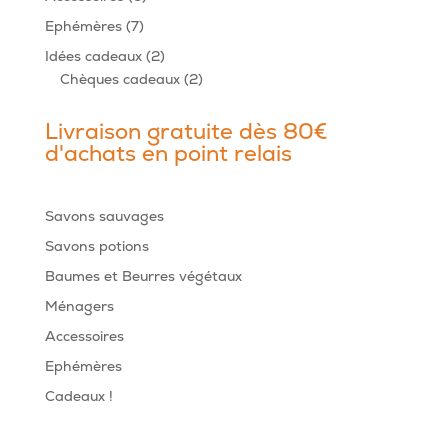
produits
7
Ephémères
7
produits
2
Idées cadeaux
2
produits
2
Chèques cadeaux
2
produits
Livraison gratuite dès 80€
d'achats en point relais
Savons sauvages
Savons potions
Baumes et Beurres végétaux
Ménagers
Accessoires
Ephémères
Cadeaux !