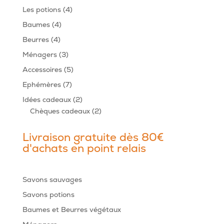
produits
4
Les potions
4
produits
4
Baumes
4
produits
4
Beurres
4
produits
3
Ménagers
3
produits
5
Accessoires
5
produits
7
Ephémères
7
produits
2
Idées cadeaux
2
produits
2
Chèques cadeaux
2
produits
Livraison gratuite dès 80€
d'achats en point relais
Savons sauvages
Savons potions
Baumes et Beurres végétaux