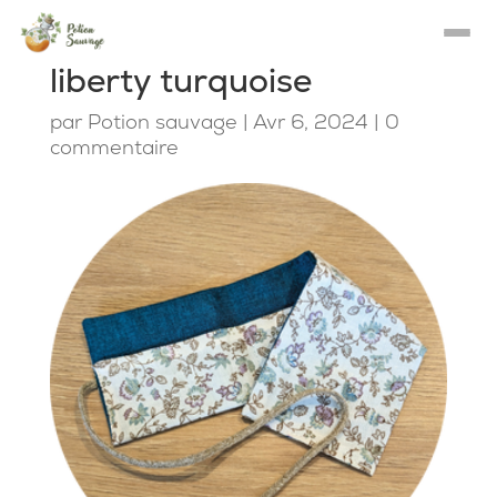
liberty turquoise
par
Potion sauvage
|
Avr 6, 2024
|
0
commentaire