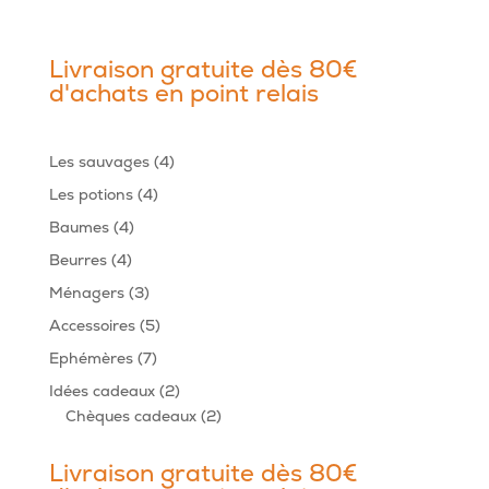
Livraison gratuite dès 80€
d'achats en point relais
4
Les sauvages
4
produits
4
Les potions
4
produits
4
Baumes
4
produits
4
Beurres
4
produits
3
Ménagers
3
produits
5
Accessoires
5
produits
7
Ephémères
7
produits
2
Idées cadeaux
2
produits
2
Chèques cadeaux
2
produits
Livraison gratuite dès 80€