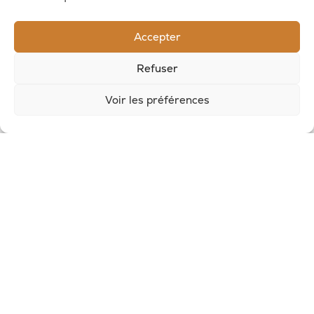
RECEVOIR LES NOUVELLES DE LA SAVONNERIE
Accepter
Inscrivez-vous à notre newsletter pour
Refuser
recevoir des offres et suivre nos actus
Voir les préférences
© 2026, Potion Sauvage
Nous écrire