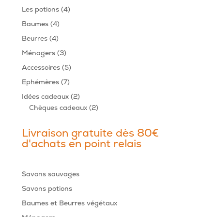
produits
4
Les potions
4
produits
4
Baumes
4
produits
4
Beurres
4
produits
3
Ménagers
3
produits
5
Accessoires
5
produits
7
Ephémères
7
produits
2
Idées cadeaux
2
produits
2
Chèques cadeaux
2
produits
Livraison gratuite dès 80€
d'achats en point relais
Savons sauvages
Savons potions
Baumes et Beurres végétaux