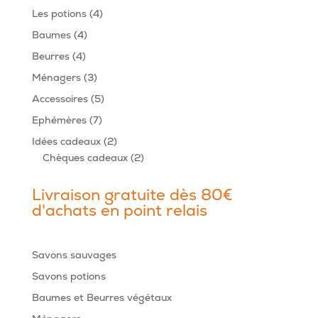
produits
4
Les potions
4
produits
4
Baumes
4
produits
4
Beurres
4
produits
3
Ménagers
3
produits
5
Accessoires
5
produits
7
Ephémères
7
produits
2
Idées cadeaux
2
produits
2
Chèques cadeaux
2
produits
Livraison gratuite dès 80€
d'achats en point relais
Savons sauvages
Savons potions
Baumes et Beurres végétaux