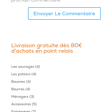
Livraison gratuite dès 80€
d'achats en point relais
4
Les sauvages
4
produits
4
Les potions
4
produits
4
Baumes
4
produits
4
Beurres
4
produits
3
Ménagers
3
produits
5
Accessoires
5
produits
7
Ephémères
7