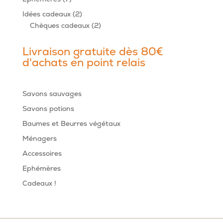
produits
2
Idées cadeaux
2
produits
2
Chèques cadeaux
2
produits
Livraison gratuite dès 80€
d'achats en point relais
Savons sauvages
Savons potions
Baumes et Beurres végétaux
Ménagers
Accessoires
Ephémères
Cadeaux !