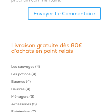
Livraison gratuite dès 80€
d'achats en point relais
4
Les sauvages
4
produits
4
Les potions
4
produits
4
Baumes
4
produits
4
Beurres
4
produits
3
Ménagers
3
produits
5
Accessoires
5
produits
7
Ephémères
7