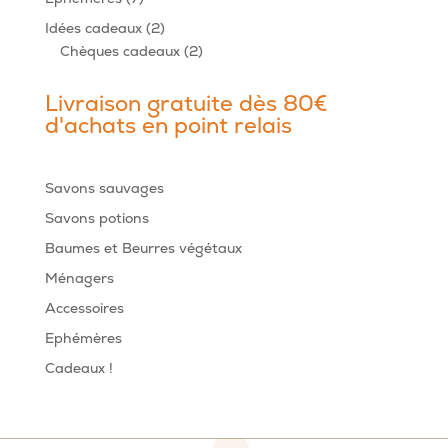
produits
2
Idées cadeaux
2
produits
2
Chèques cadeaux
2
produits
Livraison gratuite dès 80€
d'achats en point relais
Savons sauvages
Savons potions
Baumes et Beurres végétaux
Ménagers
Accessoires
Ephémères
Cadeaux !