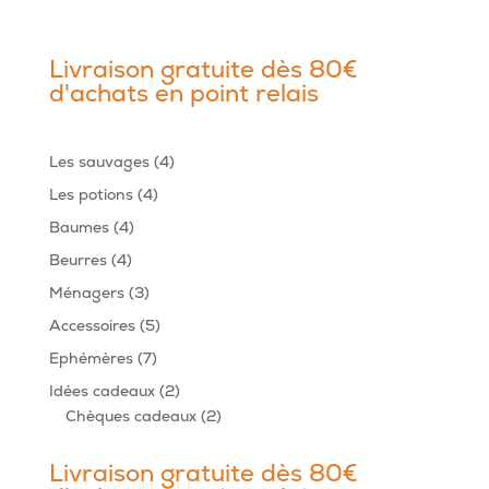
Livraison gratuite dès 80€
d'achats en point relais
4
Les sauvages
4
produits
4
Les potions
4
produits
4
Baumes
4
produits
4
Beurres
4
produits
3
Ménagers
3
produits
5
Accessoires
5
produits
7
Ephémères
7
produits
2
Idées cadeaux
2
produits
2
Chèques cadeaux
2
produits
Livraison gratuite dès 80€