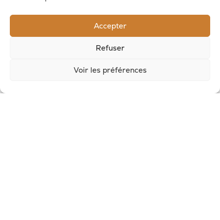
RECEVOIR LES NOUVELLES DE LA SAVONNERIE
Accepter
Inscrivez-vous à notre newsletter pour
Refuser
recevoir des offres et suivre nos actus
Voir les préférences
© 2026, Potion Sauvage
Nous écrire