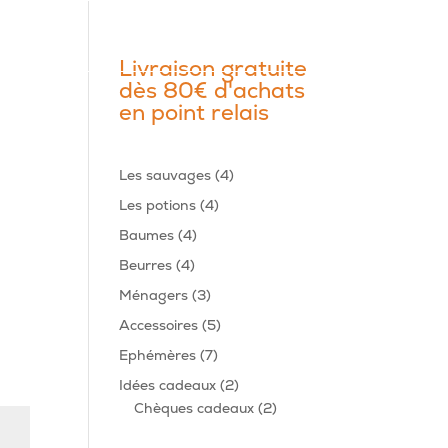
Livraison gratuite
dès 80€ d'achats
en point relais
4
Les sauvages
4
produits
4
Les potions
4
produits
4
Baumes
4
produits
4
Beurres
4
produits
3
Ménagers
3
produits
5
Accessoires
5
produits
7
Ephémères
7
produits
2
Idées cadeaux
2
produits
2
Chèques cadeaux
2
produits