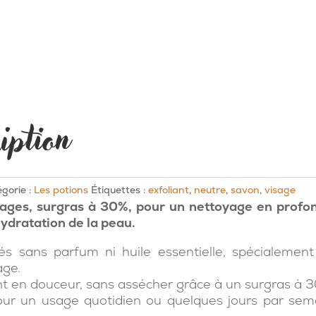
iption
gorie :
Les potions
Étiquettes :
exfoliant
,
neutre
,
savon
,
visage
sages
, surgras à 30%, pour un nettoyage en profo
hydratation de la peau.
s sans parfum ni huile essentielle, spécialemen
age.
nt en douceur, sans assécher grâce à un surgras à 
our un usage quotidien ou quelques jours par sem