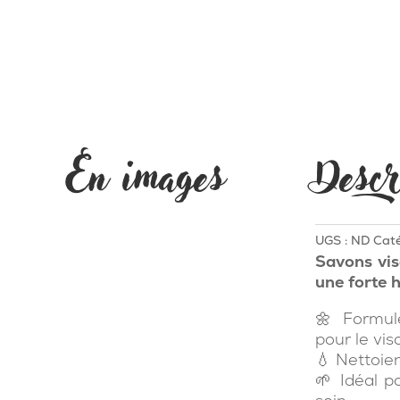
En images
Descr
UGS :
ND
Caté
Savons vi
une forte 
🌼 Formulé
pour le vis
💧 Nettoie
🌱 Idéal p