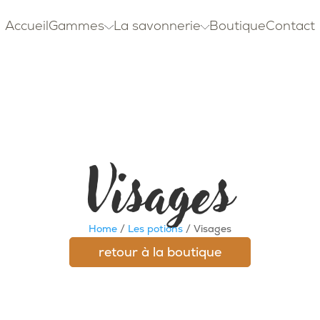
Accueil
Gammes
La savonnerie
Boutique
Contact
Visages
Home
/
Les potions
/ Visages
retour à la boutique