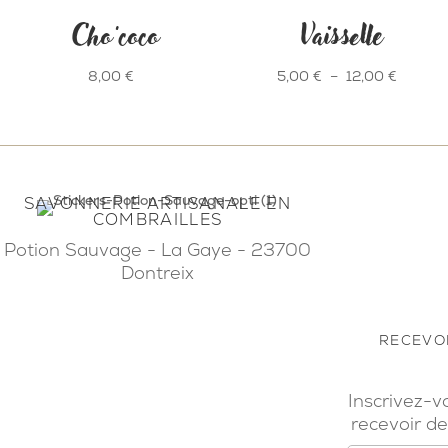
Cho’coco
Vaisselle
Plage
8,00
€
5,00
€
–
12,00
€
de
prix :
5,00 €
à
SAVONNERIE ARTISANALE EN
12,00 €
COMBRAILLES
Potion Sauvage - La Gaye - 23700
Dontreix
RECEVOI
Inscrivez-v
recevoir de