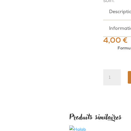
soin.
Descripti
Informat
4,00
€
Formu
quantité
de
Visages
Produits similaires