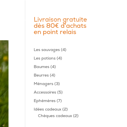
Livraison gratuite
dès 80€ d'achats
en point relais
4
Les sauvages
4
produits
4
Les potions
4
produits
4
Baumes
4
produits
4
Beurres
4
produits
3
Ménagers
3
produits
5
Accessoires
5
produits
7
Ephémères
7
produits
2
Idées cadeaux
2
produits
2
Chèques cadeaux
2
produits