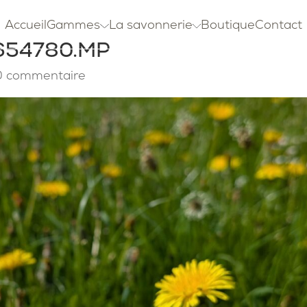
Accueil
Gammes
La savonnerie
Boutique
Contact
654780.MP
0 commentaire