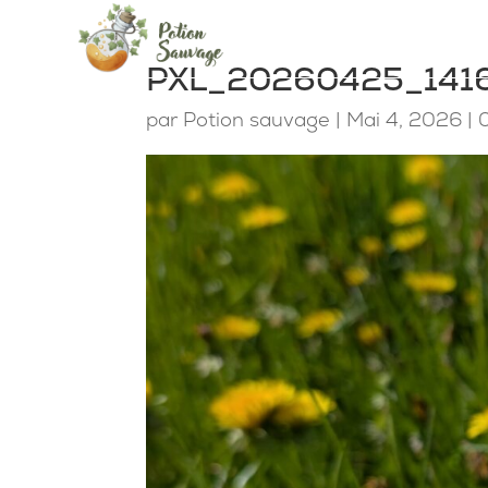
PXL_20260425_141
par
Potion sauvage
|
Mai 4, 2026
|