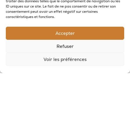
traiter des données telles que le comportement de navigation ou les
ID uniques sur ce site. Le fait de ne pas consentir ou de retirer son
RECEVOIR LES NOUVELLES DE LA SAVONNERIE
consentement peut avoir un effet négatif sur certaines
caractéristiques et fonctions.
Inscrivez-vous à notre newsletter pour
recevoir des offres et suivre nos actus
Accepter
Refuser
Voir les préférences
© 2026, Potion Sauvage
Nous écrire