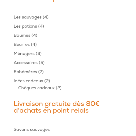
4
Les sauvages
4
produits
4
Les potions
4
produits
4
Baumes
4
produits
4
Beurres
4
produits
3
Ménagers
3
produits
5
Accessoires
5
produits
7
Ephémères
7
produits
2
Idées cadeaux
2
produits
2
Chèques cadeaux
2
produits
Livraison gratuite dès 80€
d'achats en point relais
Savons sauvages