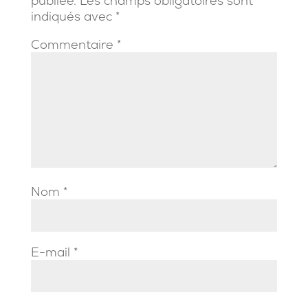
publiée.
Les champs obligatoires sont
indiqués avec
*
Commentaire
*
Nom
*
E-mail
*