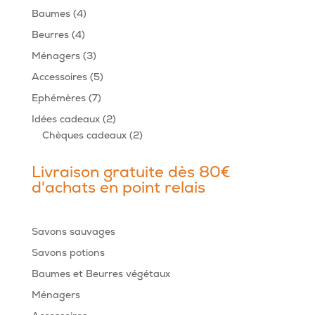
produits
4
Baumes
4
produits
4
Beurres
4
produits
3
Ménagers
3
produits
5
Accessoires
5
produits
7
Ephémères
7
produits
2
Idées cadeaux
2
produits
2
Chèques cadeaux
2
produits
Livraison gratuite dès 80€
d'achats en point relais
Savons sauvages
Savons potions
Baumes et Beurres végétaux
Ménagers