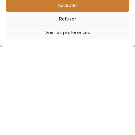
Accepter
Refuser
Voir les préférences
© 2026, Potion Sauvage
Nous écrire
SUIVEZ-NOUS
Politique de confidentialité
-
Mention