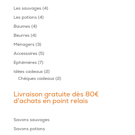
4
Les sauvages
4
produits
4
Les potions
4
produits
4
Baumes
4
produits
4
Beurres
4
produits
3
Ménagers
3
produits
5
Accessoires
5
produits
7
Ephémères
7
produits
2
Idées cadeaux
2
produits
2
Chèques cadeaux
2
produits
Livraison gratuite dès 80€
d'achats en point relais
Savons sauvages
Savons potions