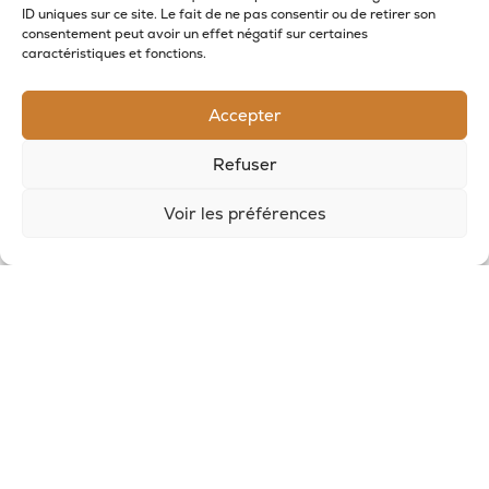
RECEVOIR LES NOUVELLES DE LA SAVONNERIE
ID uniques sur ce site. Le fait de ne pas consentir ou de retirer son
consentement peut avoir un effet négatif sur certaines
caractéristiques et fonctions.
Inscrivez-vous à notre newsletter pour
recevoir des offres et suivre nos actus
Accepter
Refuser
Voir les préférences
© 2026, Potion Sauvage
Nous écrire