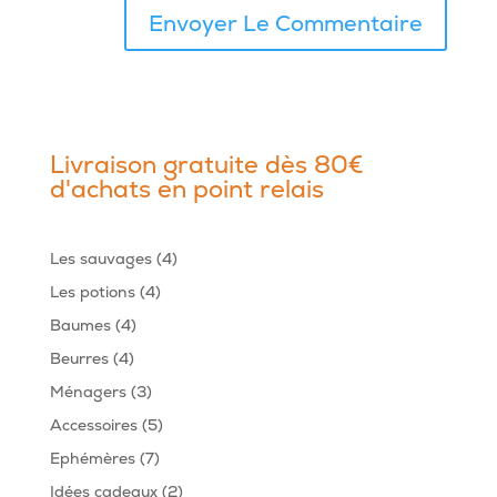
Livraison gratuite dès 80€
d'achats en point relais
4
Les sauvages
4
produits
4
Les potions
4
produits
4
Baumes
4
produits
4
Beurres
4
produits
3
Ménagers
3
produits
5
Accessoires
5
produits
7
Ephémères
7
produits
2
Idées cadeaux
2