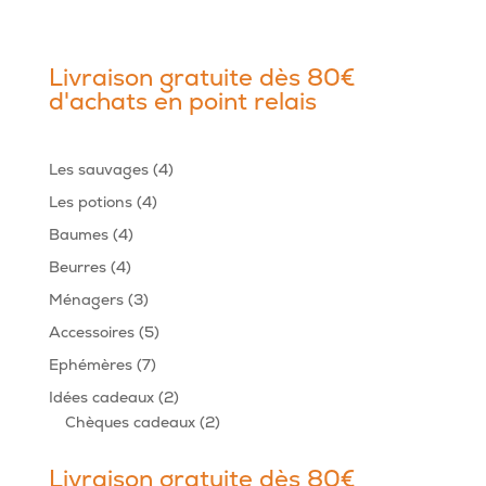
Livraison gratuite dès 80€
d'achats en point relais
4
Les sauvages
4
produits
4
Les potions
4
produits
4
Baumes
4
produits
4
Beurres
4
produits
3
Ménagers
3
produits
5
Accessoires
5
produits
7
Ephémères
7
produits
2
Idées cadeaux
2
produits
2
Chèques cadeaux
2
produits
Livraison gratuite dès 80€