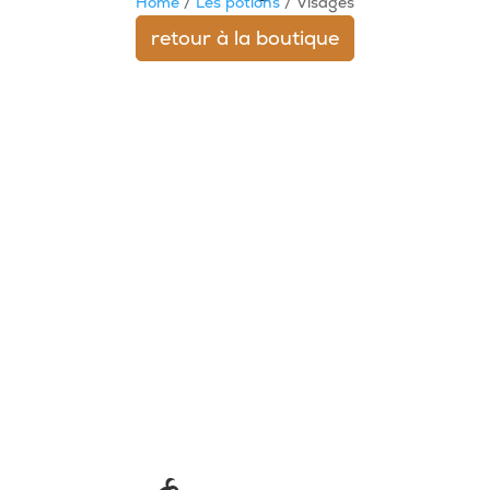
Home
/
Les potions
/ Visages
retour à la boutique