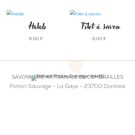
prix :
5,00 €
Halab
Filet à savon
à
12,00 €
8,00
€
6,00
€
SAVONNERIE ARTISANALE EN COMBRAILLES
Potion Sauvage - La Gaye - 23700 Dontreix